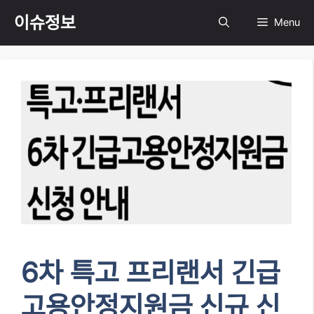
Skip
이슈정보
Menu
to
content
6차 특고 프리랜서 긴급
고용안정지원금 신규 신